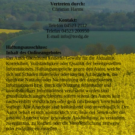
Vertreten durch:
Christian Harms
Kontakt:
Telefon 04523 2112
Telefax 04523 200950
E-mail info@tsvdg.de
Haftungsausschluss:
Inhalt des Onlineangebotes
Der Autor übernimmt keinerlei Gewähr für die Aktualität,
Korrektheit, Vollständigkeit oder Qualität der bereitgestellten
Informationen. Haftungsansprüche gegen den Autor, welche
sich auf Schäden materieller oder ideeller Art beziehen, die
durch die Nutzung oder Nichtnutzung der dargebotenen
Informationen bzw. durch die Nutzung fehlerhafter und
unvollständiger Informationen verursacht wurden sind
grundsätzlich ausgeschlossen, sofern seitens des Autors kein
nachweislich vorsätzliches oder grob fahrlässiges Verschulden
vorliegt. Alle Angebote sind freibleibend und unverbindlich. Der
Autor behält es sich ausdrücklich vor, Teile der Seiten oder das
gesamte Angebot ohne gesonderte Ankündigung zu verändern,
zu ergänzen, zu löschen oder die Veröffentlichung zeitweise
oder endgültig einzustellen.