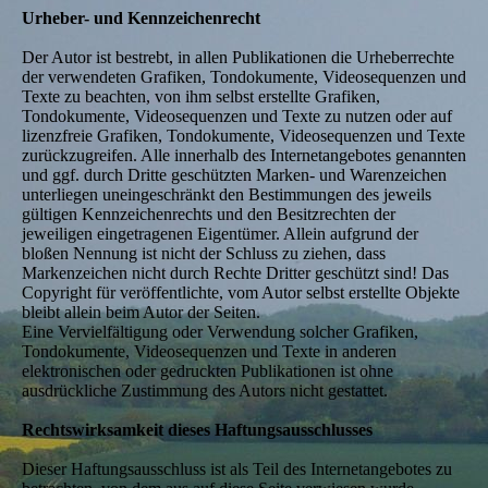
Urheber- und Kennzeichenrecht
Der Autor ist bestrebt, in allen Publikationen die Urheberrechte
der verwendeten Grafiken, Tondokumente, Videosequenzen und
Texte zu beachten, von ihm selbst erstellte Grafiken,
Tondokumente, Videosequenzen und Texte zu nutzen oder auf
lizenzfreie Grafiken, Tondokumente, Videosequenzen und Texte
zurückzugreifen. Alle innerhalb des Internetangebotes genannten
und ggf. durch Dritte geschützten Marken- und Warenzeichen
unterliegen uneingeschränkt den Bestimmungen des jeweils
gültigen Kennzeichenrechts und den Besitzrechten der
jeweiligen eingetragenen Eigentümer. Allein aufgrund der
bloßen Nennung ist nicht der Schluss zu ziehen, dass
Markenzeichen nicht durch Rechte Dritter geschützt sind! Das
Copyright für veröffentlichte, vom Autor selbst erstellte Objekte
bleibt allein beim Autor der Seiten.
Eine Vervielfältigung oder Verwendung solcher Grafiken,
Tondokumente, Videosequenzen und Texte in anderen
elektronischen oder gedruckten Publikationen ist ohne
ausdrückliche Zustimmung des Autors nicht gestattet.
Rechtswirksamkeit dieses Haftungsausschlusses
Dieser Haftungsausschluss ist als Teil des Internetangebotes zu