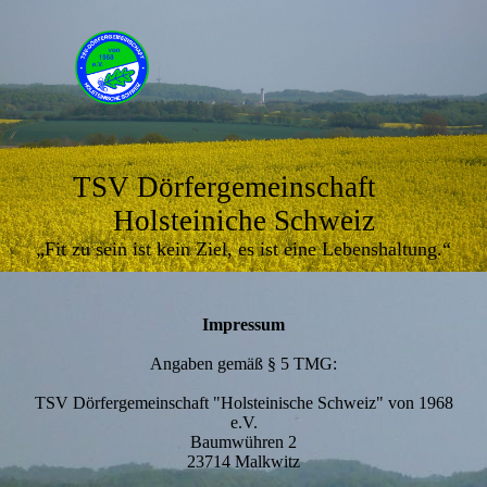
TSV Dörfergemeinschaft
Holsteiniche Schweiz
„Fit zu sein ist kein Ziel, es ist eine Lebenshaltung.“
Impressum
Angaben gemäß § 5 TMG:
TSV Dörfergemeinschaft "Holsteinische Schweiz" von 1968
e.V.
Baumwühren 2
23714 Malkwitz