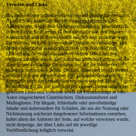
Verweise und Links
Bei direkten oder indirekten Verweisen auf fremde Internetseiten
("Links"), die außerhalb des Verantwortungsbereiches des
Autors liegen, würde eine Haftungsverpflichtung ausschließlich
in dem Fall in Kraft treten, in dem der Autor von den Inhalten
Kenntnis hat und es ihm technisch möglich und zumutbar wäre,
die Nutzung im Falle rechtswidriger Inhalte zu verhindern. Der
Autor erklärt daher ausdrücklich, dass zum Zeitpunkt der
Linksetzung die entsprechenden verlinkten Seiten frei von
illegalen Inhalten waren. Der Autor hat keinerlei Einfluss auf die
aktuelle und zukünftige Gestaltung und auf die Inhalte der
gelinkten/verknüpften Seiten. Deshalb distanziert er sich hiermit
ausdrücklich von allen Inhalten aller gelinkten /verknüpften
Seiten, die nach der Linksetzung verändert wurden. Diese
Feststellung gilt für alle innerhalb des eigenen Internetangebotes
gesetzten Links und Verweise sowie für Fremdeinträge in vom
Autor eingerichteten Gästebüchern, Diskussionsforen und
Mailinglisten. Für illegale, fehlerhafte oder unvollständige
Inhalte und insbesondere für Schäden, die aus der Nutzung oder
Nichtnutzung solcherart dargebotener Informationen entstehen,
haftet allein der Anbieter der Seite, auf welche verwiesen wurde,
nicht derjenige, der über Links auf die jeweilige
Veröffentlichung lediglich verweist.